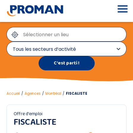
Tous les secteurs d‘activité
Tous les secteurs d‘activité
Administration, RH et service client
Comptabilité, audit et fiscalité
Accueil
/
Agences
/
Montréal
/
FISCALISTE
Construction et Génie civil
Offre d‘emploi
FISCALISTE
Environnement