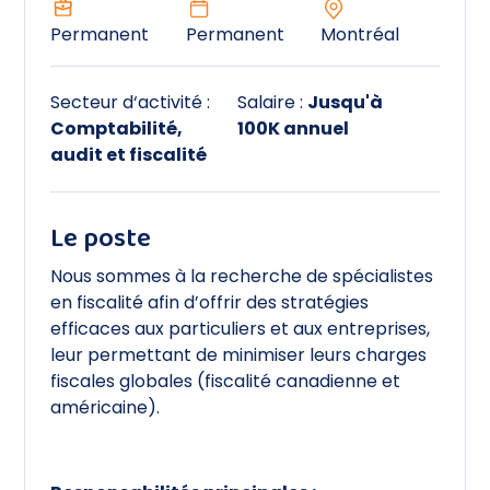
industriel
Permanent
Permanent
Montréal
Ingénieur
Secteur d‘activité :
Salaire :
Jusqu'à
Mécanicien
Comptabilité,
100K annuel
audit et fiscalité
Nettoyage industriel
Opticiens
Le poste
Soudeur
Nous sommes à la recherche de spécialistes
en fiscalité afin d’offrir des stratégies
Transport et logistique
efficaces aux particuliers et aux entreprises,
leur permettant de minimiser leurs charges
fiscales globales (fiscalité canadienne et
américaine).