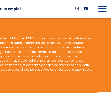
r un emploi
FR
EN
tés et de blog de PROMAN Canada, votre source d’information
tendances dans le domaine de l’emploi et des ressources
us engageons à fournir des informations pertinentes et
guer dans le marché du travail en constante évolution. Sur
, vous trouverez des articles sur une variété de sujets,
ues en matière de recherche d’emploi, des conseils pour
yses de marché, et des témoignages de professionnels. Notre
ssources utiles et des perspectives éclairées pour soutenir votre