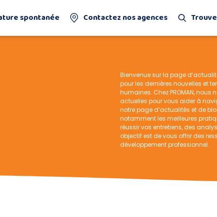
ature spontanée
Contactez nos agences
Trouve
Bienvenue sur la page d’actuali
pour les dernières nouvelles et 
humaines. Chez PROMAN, nous no
actuelles pour vous aider à navi
notre page d’actualités et de blog
notamment les meilleures pratiq
réussir vos entretiens, des anal
objectif est de vous offrir des re
développement professionnel.