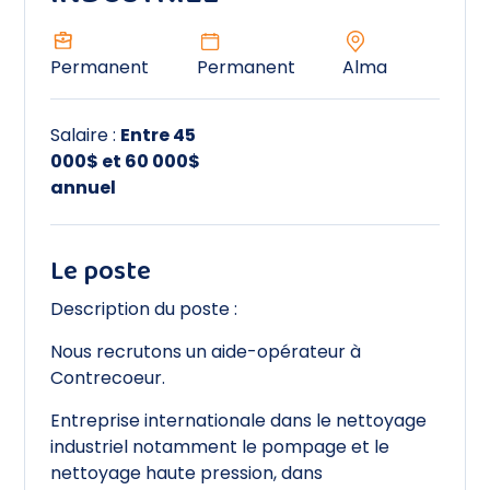
industriel
Ingénieur
Permanent
Permanent
Alma
Mécanicien
Salaire :
Entre 45
000$ et 60 000$
Nettoyage industriel
annuel
Opticiens
Le poste
Soudeur
Description du poste :
Transport et logistique
Nous recrutons un aide-opérateur à
Contrecoeur.
Entreprise internationale dans le nettoyage
industriel notamment le pompage et le
nettoyage haute pression, dans