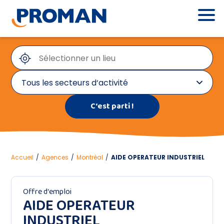
Tous les secteurs d‘activité
Tous les secteurs d‘activité
Administration, RH et service client
Comptabilité, audit et fiscalité
Accueil
/
Agences
/
Montréal
/
AIDE OPERATEUR INDUSTRIEL
Construction et Génie civil
Offre d‘emploi
AIDE OPERATEUR
Environnement
INDUSTRIEL