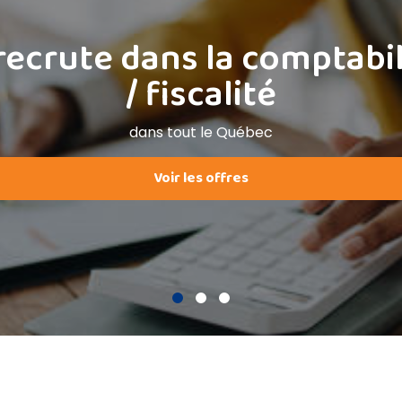
Nettoyage industriel
crute dans la comptabili
Opticiens
/ fiscalité
Soudeur
dans tout le Québec
Transport et logistique
Voir les offres