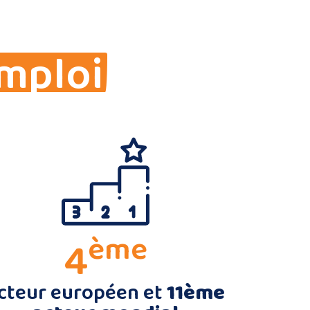
mploi
ème
4
cteur européen et
11ème