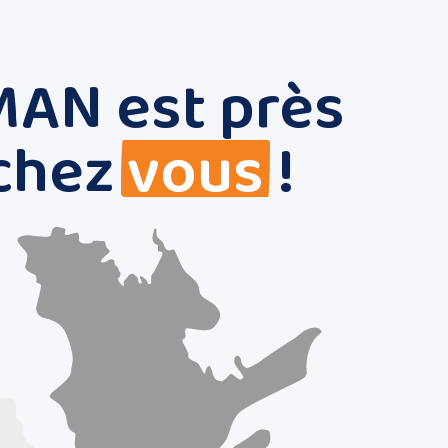
AN est près
chez
vous
!