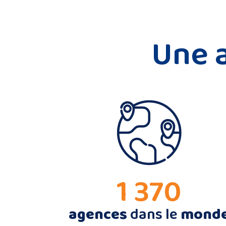
Une a
1 370
agences
dans le
mond