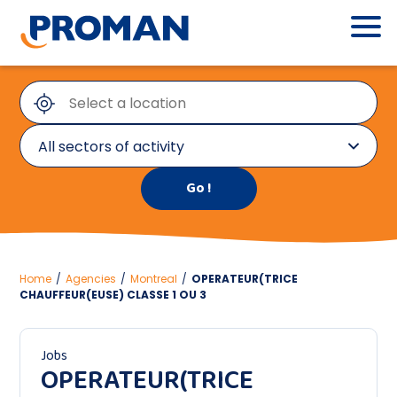
All sectors of activity
All sectors of activity
Engineering
Transport and logistics
Home
/
Agencies
/
Montreal
/
OPERATEUR(TRICE
CHAUFFEUR(EUSE) CLASSE 1 OU 3
Welder
Jobs
OPERATEUR(TRICE